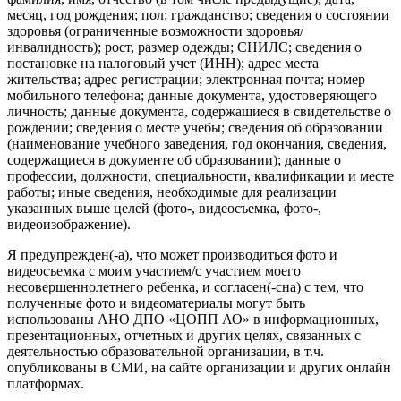
месяц, год рождения; пол; гражданство; сведения о состоянии
здоровья (ограниченные возможности здоровья/
инвалидность); рост, размер одежды; СНИЛС; сведения о
постановке на налоговый учет (ИНН); адрес места
жительства; адрес регистрации; электронная почта; номер
мобильного телефона; данные документа, удостоверяющего
личность; данные документа, содержащиеся в свидетельстве о
рождении; сведения о месте учебы; сведения об образовании
(наименование учебного заведения, год окончания, сведения,
содержащиеся в документе об образовании); данные о
профессии, должности, специальности, квалификации и месте
работы; иные сведения, необходимые для реализации
указанных выше целей (фото-, видеосъемка, фото-,
видеоизображение).
Я предупрежден(-а), что может производиться фото и
видеосъемка с моим участием/с участием моего
несовершеннолетнего ребенка, и согласен(-сна) с тем, что
полученные фото и видеоматериалы могут быть
использованы АНО ДПО «ЦОПП АО» в информационных,
презентационных, отчетных и других целях, связанных с
деятельностью образовательной организации, в т.ч.
опубликованы в СМИ, на сайте организации и других онлайн
платформах.