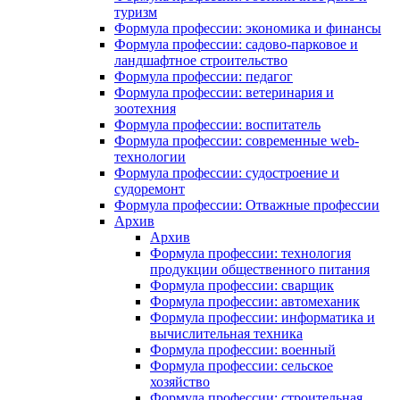
туризм
Формула профессии: экономика и финансы
Формула профессии: садово-парковое и
ландшафтное строительство
Формула профессии: педагог
Формула профессии: ветеринария и
зоотехния
Формула профессии: воспитатель
Формула профессии: современные web-
технологии
Формула профессии: судостроение и
судоремонт
Формула профессии: Отважные профессии
Архив
Архив
Формула профессии: технология
продукции общественного питания
Формула профессии: сварщик
Формула профессии: автомеханик
Формула профессии: информатика и
вычислительная техника
Формула профессии: военный
Формула профессии: сельское
хозяйство
Формула профессии: строительная