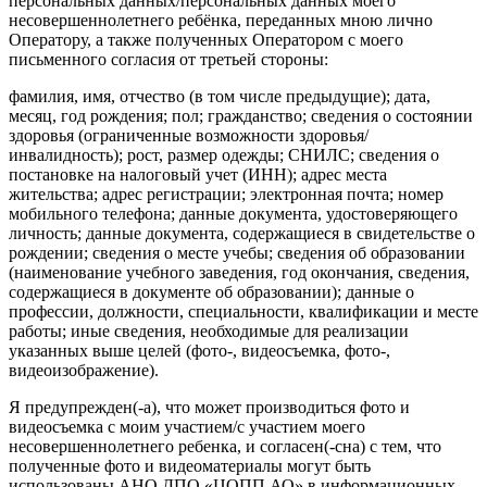
персональных данных/персональных данных моего
несовершеннолетнего ребёнка, переданных мною лично
Оператору, а также полученных Оператором с моего
письменного согласия от третьей стороны:
фамилия, имя, отчество (в том числе предыдущие); дата,
месяц, год рождения; пол; гражданство; сведения о состоянии
здоровья (ограниченные возможности здоровья/
инвалидность); рост, размер одежды; СНИЛС; сведения о
постановке на налоговый учет (ИНН); адрес места
жительства; адрес регистрации; электронная почта; номер
мобильного телефона; данные документа, удостоверяющего
личность; данные документа, содержащиеся в свидетельстве о
рождении; сведения о месте учебы; сведения об образовании
(наименование учебного заведения, год окончания, сведения,
содержащиеся в документе об образовании); данные о
профессии, должности, специальности, квалификации и месте
работы; иные сведения, необходимые для реализации
указанных выше целей (фото-, видеосъемка, фото-,
видеоизображение).
Я предупрежден(-а), что может производиться фото и
видеосъемка с моим участием/с участием моего
несовершеннолетнего ребенка, и согласен(-сна) с тем, что
полученные фото и видеоматериалы могут быть
использованы АНО ДПО «ЦОПП АО» в информационных,