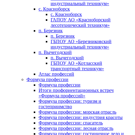
индустриальный техникум»
с. Красноборск
с. Красноборск
ГАПОУ АО «Красноборский
лесотехнический техникум»
п. Березник
п. Березник
ГБПОУ АО «Березниковский
индустриальный техникум»
п. Вычегодский
п. Вычегодский
ГБПОУ АО «Котласский
транспортный техникум»
Атлас профессий
Формула профессии
Формула профессии
Итоги профориентационных встреч
«Формула профессий»
Формула профессии: туризм и
гостеприимство
Формула профессии: морская отрасль
Формула профессии: индустрия красоты
Формула профессии: спасатель
Формула профессии: лесная отрасль
Формула профессии: гостиничное дело и