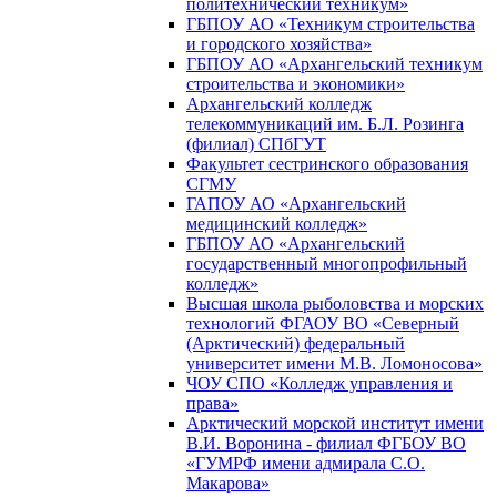
политехнический техникум»
ГБПОУ АО «Техникум строительства
и городского хозяйства»
ГБПОУ АО «Архангельский техникум
строительства и экономики»
Архангельский колледж
телекоммуникаций им. Б.Л. Розинга
(филиал) СПбГУТ
Факультет сестринского образования
СГМУ
ГАПОУ АО «Архангельский
медицинский колледж»
ГБПОУ АО «Архангельский
государственный многопрофильный
колледж»
Высшая школа рыболовства и морских
технологий ФГАОУ ВО «Северный
(Арктический) федеральный
университет имени М.В. Ломоносова»
ЧОУ СПО «Колледж управления и
права»
Арктический морской институт имени
В.И. Воронина - филиал ФГБОУ ВО
«ГУМРФ имени адмирала С.О.
Макарова»